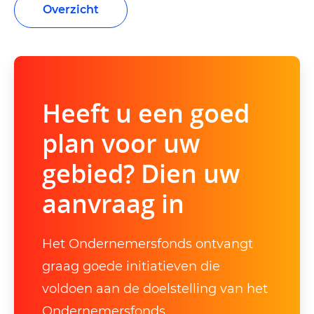
Overzicht
Heeft u een goed
plan voor uw
gebied? Dien uw
aanvraag in
Het Ondernemersfonds ontvangt
graag goede initiatieven die
voldoen aan de doelstelling van het
Ondernemersfonds.