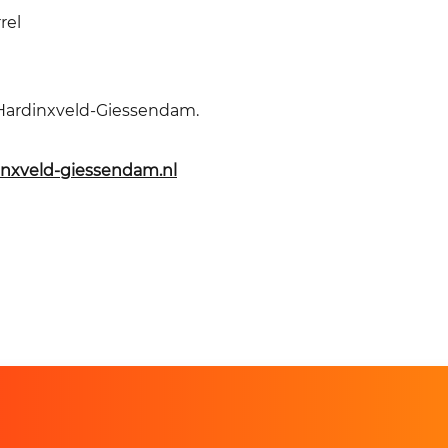
rel
 Hardinxveld-Giessendam.
inxveld-giessendam.nl