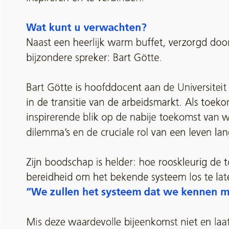
Nieuws & projecten
Dag van de Ondernemer St
De Bedrijfskern, Ondernemend Ha
nodigen u van harte uit voor de
Da
gelegenheid om alle ondernemers 
en te verbinden.
Wat kunt u verwachten?