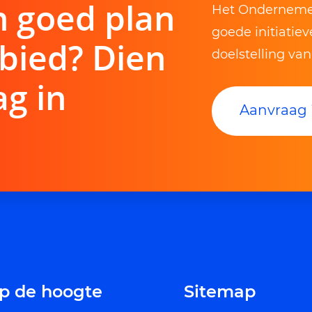
n goed plan
Het Ondernemer
goede initiatie
bied? Dien
doelstelling va
g in
Aanvraag 
 op de hoogte
Sitemap