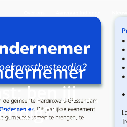
Over ons
Aanvraag indienen
Nieuw
ndernemer
t; ben jij
endig?