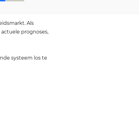
t Götte.
eidsmarkt. Als
 actuele prognoses,
ende systeem los te