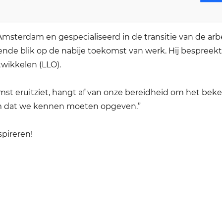
aurant Kampanje, hebben wij een bijzondere spreker: Bar
Amsterdam en gespecialiseerd in de transitie van de arb
ende blik op de nabije toekomst van werk. Hij bespreekt
twikkelen (LLO).
omst eruitziet, hangt af van onze bereidheid om het bek
teem dat we kennen moeten opgeven.”
spireren!