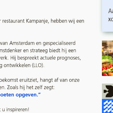
orm op Komst; ben jij toekomstbestendig?
rdinxveld en de gemeente Hardinxveld-Gies
g van de Ondernemer.
Dit jaarlijkse evenemen
in onze gemeente samen te brengen, te nspi