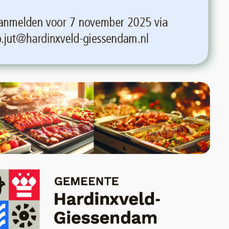
sendam
t is dé
reren