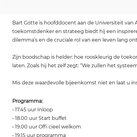
Naast een heerlijk warm buffet, verzorgd door rest
Bart Götte is hoofddocent aan de Universiteit van 
toekomstdenker en strateeg biedt hij een inspirer
dilemma’s en de cruciale rol van een leven lang on
Zijn boodschap is helder: hoe rooskleurig de toek
laten. Zoals hij het zelf zegt: “We zullen het sys
Mis deze waardevolle bijeenkomst niet en laat u in
Programma:
• 17.45 uur Inloop
• 18.00 uur Start buffet
• 19.00 uur Offi cieel welkom
• 19.15 uur programma