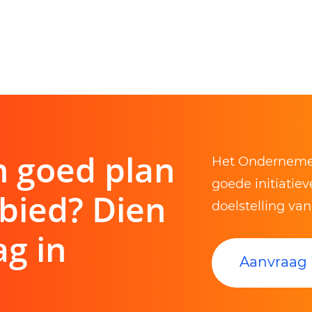
n goed plan
Het Ondernemer
goede initiatie
bied? Dien
doelstelling va
g in
Aanvraag 