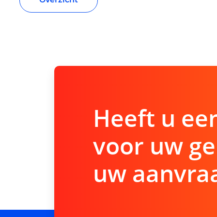
Heeft u ee
voor uw ge
uw aanvraa