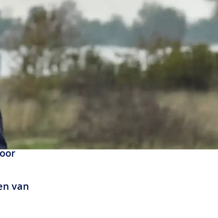
n het
nd
voor
ten van