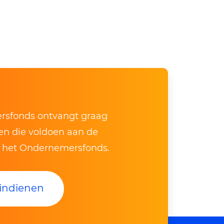
sfonds ontvangt graag
ven die voldoen aan de
n het Ondernemersfonds.
indienen