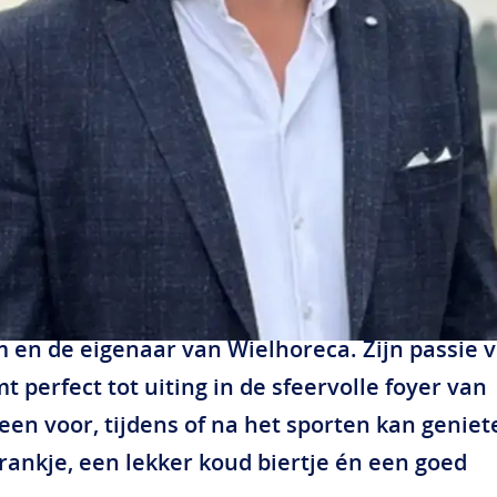
ieuwe bestuurslid: Sander aan de Wiel
at Sander aan de Wiel zich bij het bestuur va
essendam heeft gevoegd. Sander is een beke
 en de eigenaar van Wielhoreca. Zijn passie 
 perfect tot uiting in de sfeervolle foyer van
een voor, tijdens of na het sporten kan genie
drankje, een lekker koud biertje én een goed