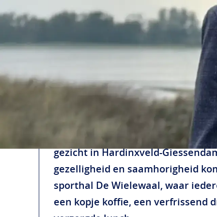
Nieuws & projecten
Even voorstellen aan ons n
Met veel plezier kondigen we aan d
Ondernemersfonds Hardinxveld-Gi
gezicht in Hardinxveld-Giessendam
gezelligheid en saamhorigheid komt
sporthal De Wielewaal, waar ieder
een kopje koffie, een verfrissend 