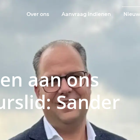
Over ons
Aanvraag indienen
Nieuw
len aan ons
rslid: Sander