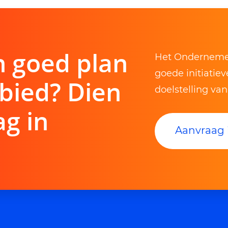
n goed plan
Het Ondernemer
goede initiatie
bied? Dien
doelstelling va
g in
Aanvraag 