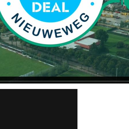
rnemers aan bedrijventerrein De Nieuweweg
 de focus op verduurzaming.
g met de focus op verduurzaming.