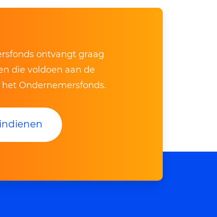
sfonds ontvangt graag
ven die voldoen aan de
n het Ondernemersfonds.
indienen