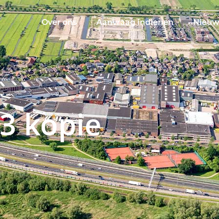
Over ons
Aanvraag indienen
Nieuw
3 kopie