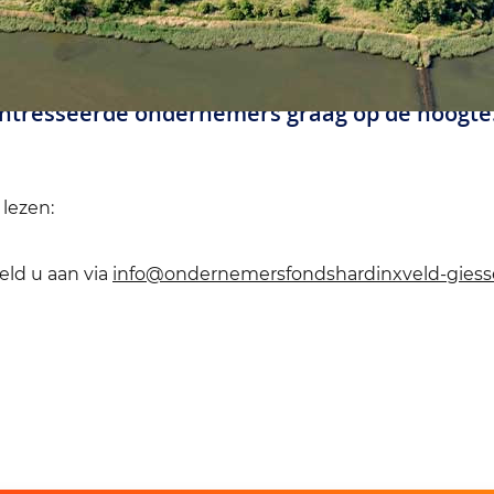
intresseerde ondernemers graag op de hoogte
 lezen:
eld u aan via
info@ondernemersfondshardinxveld-gies