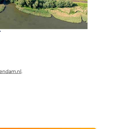
.
sendam.nl
.