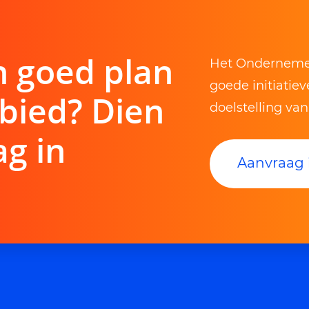
n goed plan
Het Ondernemer
goede initiatie
bied? Dien
doelstelling va
g in
Aanvraag 