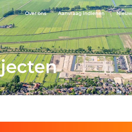
Over ons
Aanvraag indienen
Nieuw
jecten