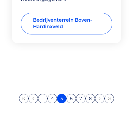
Bedrijventerrein Boven-
Hardinxveld
1
4
5
6
7
8